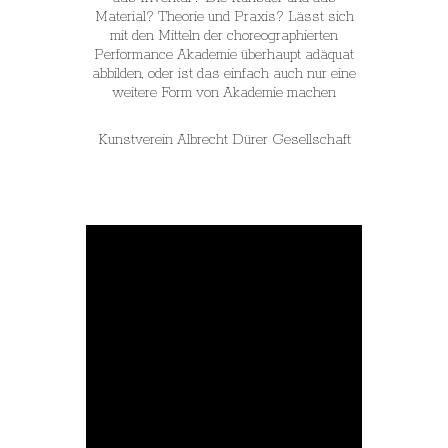
Material? Theorie und Praxis? Lässt sich
mit den Mitteln der choreographierten
Performance Akademie überhaupt adäquat
abbilden, oder ist das einfach auch nur eine
weitere Form von Akademie machen
Kunstverein Albrecht Dürer Gesellschaft