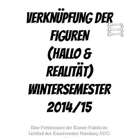
VERKNÜPFUNG DER
FIGUREN
(HALLO &
REALITÄT)
Wintersemester
2014/15
Eine Performance der Klasse Hakimi im
Lichthof des Kunstvereins Nürnberg ADG