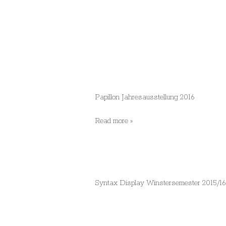
Papillon Jahresausstellu
Jahresausstellung
Read more »
2016:
„Papillon“
Syntax Display Wins