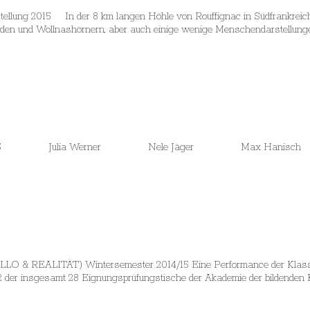
lung 2015 In der 8 km langen Höhle von Rouffignac in Südfrankreich,
den und Wollnashörnern, aber auch einige wenige Menschendarstellungen
ester 2014/15 Julia Werner Nele Jäger Max Hanis
ALITÄT) Wintersemester 2014/15 Eine Performance der Klasse Ha
der insgesamt 28 Eignungsprüfungstische der Akademie der bildenden 