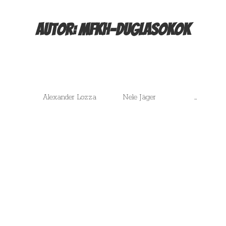
Autor:
mfkh-duglasokok
ng 2016 Alexander Lozza Nele Jäger …
tersemester 2015/16