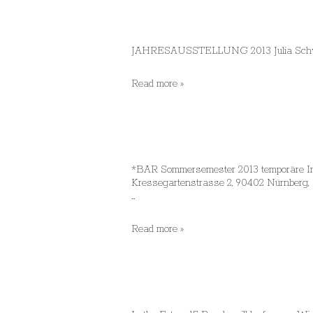
Ebenen,
2
entfallen,
3
JAHRESAUSSTELLUNG 2013 Juli
mal
gleich,
Jahresausstellung
2
Read more »
2013
entfallen“
*BAR Sommersemester 2013 temporäre Inst
Kressegartenstrasse 2, 90402 Nürnberg, Sa
…
Sommersemester
Read more »
2013:
„*Bar“