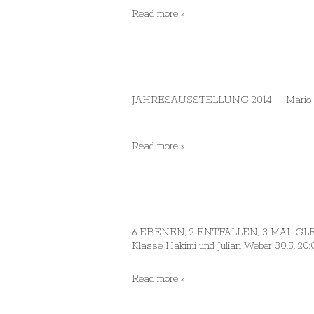
Wintersemester
Read more »
2014/15:
„Verknüpfung
der
Figuren
(Hallo
und
JAHRESAUSSTELLUNG 2014 Mario 
Realität)“
…
Jahresausstellung
Read more »
2014
6 EBENEN, 2 ENTFALLEN, 3 MAL GLE
Klasse Hakimi und Julian Weber 30.5. 20:0
Sommersemester
Read more »
2014:
„6