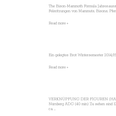
The Bison-Mammoth Formula Jahresausstel
Felsritzungen von Mammuts, Bisons, Pfer
Jahresausstellung
Read more »
2015:
„The
Bison-
Mammoth
Formula“
Ein gelegtes Brot Wintersem
Wintersemester
Read more »
2014/15:
„Ein
gelegtes
Brot“
VERKNÜPFUNG DER FIGUREN (HALLO & RE
Nürnberg ADG (40 min) Zu sehen sind 12 
ca. …