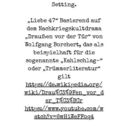
Setting.
„Liebe 47“ Basierend auf
dem Nachkriegskultdrama
„Draußen vor der Tür“ von
Wolfgang Borchert, das als
beispielhaft für die
sogenannte „Kahlschlag-“
oder „Trümmerliteratur“
gilt
https://de.wikipedia.org/
wiki/Drau%C3%9Fen_vor_d
er_T%C3%BCr
https://www.youtube.com/w
atch?v=6wHiWeFFoq4