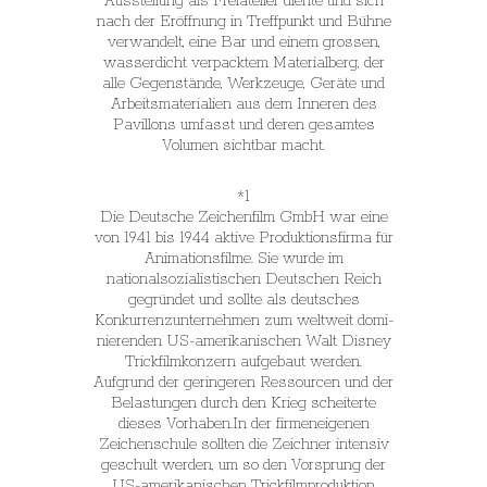
Ausstellung als Freiatelier diente und sich
nach der Eröffnung in Treffpunkt und Bühne
verwandelt, eine Bar und einem grossen,
wasserdicht verpacktem Materialberg, der
alle Gegenstände, Werkzeuge, Geräte und
Arbeitsmaterialien aus dem Inneren des
Pavillons umfasst und deren gesamtes
Volumen sichtbar macht.
*1
Die Deutsche Zeichenfilm GmbH war eine
von 1941 bis 1944 aktive Produktionsfirma für
Animationsfilme. Sie wurde im
nationalsozialistischen Deutschen Reich
gegründet und sollte als deutsches
Konkurrenzunternehmen zum weltweit domi-
nierenden US-amerikanischen Walt Disney
Trickfilmkonzern aufgebaut werden.
Aufgrund der geringeren Ressourcen und der
Belastungen durch den Krieg scheiterte
dieses Vorhaben.In der firmeneigenen
Zeichenschule sollten die Zeichner intensiv
geschult werden, um so den Vorsprung der
US-amerikanischen Trickfilmproduktion