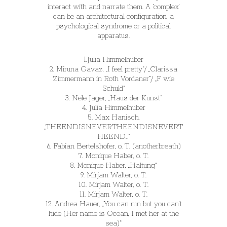
interact with and narrate them. A ‘complex’
can be an architectural configuration, a
psychological syndrome or a political
apparatus.
1.Julia Himmelhuber
2. Miruna Gavaz, „I feel pretty“/ „Clarissa
Zimmermann in Roth Vordaner“/ „F wie
Schuld“
3. Nele Jäger, „Haus der Kunst“
4. Julia Himmelhuber
5. Max Hanisch,
„THEENDISNEVERTHEENDISNEVERT
HEEND…“
6. Fabian Bertelshofer, o. T. (anotherbreath)
7. Monique Haber, o. T.
8. Monique Haber, „Haltung“
9. Mirjam Walter, o. T.
10. Mirjam Walter, o. T.
11. Mirjam Walter, o. T.
12. Andrea Hauer, „You can run but you can’t
hide (Her name is Ocean, I met her at the
sea)“