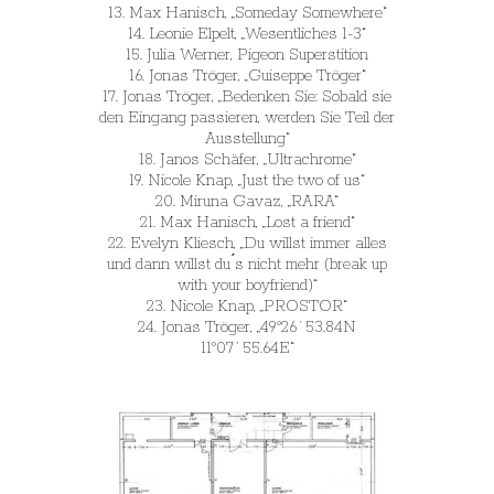
13. Max Hanisch, „Someday Somewhere“
14. Leonie Elpelt, „Wesentliches 1-3“
15. Julia Werner, Pigeon Superstition
16. Jonas Tröger, „Guiseppe Tröger“
17. Jonas Tröger, „Bedenken Sie: Sobald sie
den Eingang passieren, werden Sie Teil der
Ausstellung“
18. Janos Schäfer, „Ultrachrome“
19. Nicole Knap, „Just the two of us“
20. Miruna Gavaz, „RARA“
21. Max Hanisch, „Lost a friend“
22. Evelyn Kliesch, „Du willst immer alles
und dann willst du ́s nicht mehr (break up
with your boyfriend)“
23. Nicole Knap, „PROSTOR“
24. Jonas Tröger, „49°26`53.84N
11°07`55.64E“